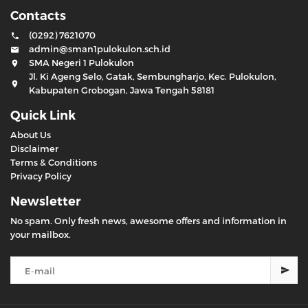
Contacts
(0292) 7621070
admin@sman1pulokulon.sch.id
SMA Negeri 1 Pulokulon
Jl. Ki Ageng Selo, Gatak, Sembungharjo, Kec. Pulokulon,
Kabupaten Grobogan, Jawa Tengah 58181
Quick Link
About Us
Disclaimer
Terms & Conditions
Privacy Policy
Newsletter
No spam. Only fresh news, awesome offers and information in
your mailbox.
Enter
your
email