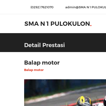
(0292) 7621070
admin@SMA N 1 PULOKU
SMA N 1 PULOKULON
Detail Prestasi
Balap motor
Balap motor